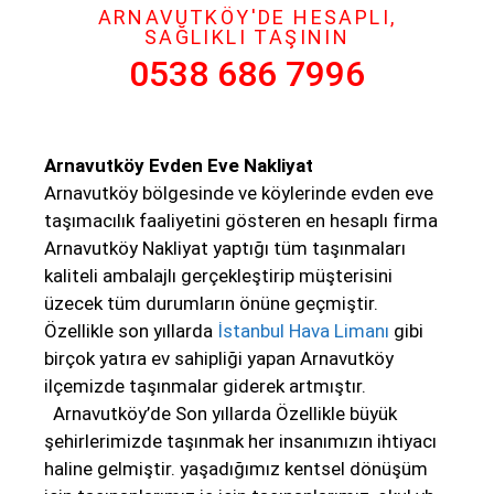
Çekinmeden Arayın - 0538 686 7996
ARNAVUTKÖY'DE HESAPLI,
SAĞLIKLI TAŞININ
0538 686 7996
Arnavutköy Evden Eve Nakliyat
Arnavutköy bölgesinde ve köylerinde evden eve
taşımacılık faaliyetini gösteren en hesaplı firma
Arnavutköy Nakliyat yaptığı tüm taşınmaları
kaliteli ambalajlı gerçekleştirip müşterisini
üzecek tüm durumların önüne geçmiştir.
Özellikle son yıllarda
İstanbul Hava Limanı
gibi
birçok yatıra ev sahipliği yapan Arnavutköy
ilçemizde taşınmalar giderek artmıştır.
Arnavutköy’de Son yıllarda Özellikle büyük
şehirlerimizde taşınmak her insanımızın ihtiyacı
haline gelmiştir. yaşadığımız kentsel dönüşüm