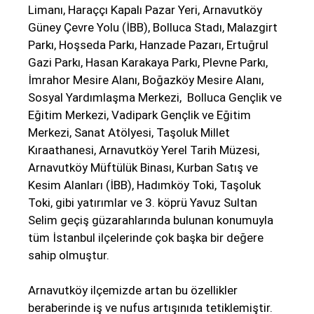
Limanı
, Haraççı Kapalı Pazar Yeri, Arnavutköy
Güney Çevre Yolu (İBB), Bolluca Stadı, Malazgirt
Parkı, Hoşseda Parkı, Hanzade Pazarı, Ertuğrul
Gazi Parkı, Hasan Karakaya Parkı, Plevne Parkı,
İmrahor Mesire Alanı, Boğazköy Mesire Alanı,
Sosyal Yardımlaşma Merkezi,
Bolluca Gençlik ve
Eğitim Merkezi
, Vadipark Gençlik ve Eğitim
Merkezi, Sanat Atölyesi, Taşoluk Millet
Kıraathanesi, Arnavutköy Yerel Tarih Müzesi,
Arnavutköy Müftülük Binası, Kurban Satış ve
Kesim Alanları (İBB), Hadımköy Toki, Taşoluk
Toki, gibi yatırımlar ve 3. köprü Yavuz Sultan
Selim geçiş güzarahlarında bulunan konumuyla
tüm İstanbul ilçelerinde çok başka bir değere
sahip olmuştur.
Arnavutköy ilçemizde artan bu özellikler
beraberinde iş ve nufus artışınıda tetiklemiştir.