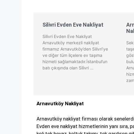
Silivri Evden Eve Nakliyat
Arn
Nak
Silivri Evden Eve Nakliyat
Arnavutköy merkezli nakliyat
Sek
firmamız Arnavutköy’den Silivri’ye
taşı
ve diğer tüm ilçelere ev taşıma
gös
hizmeti sağlamaktadır.İstanbul’un
bul
batı çıkışında olan Silivri …
Arna
hiz
zam
Arnavutköy Nakliyat
Arnavutköy nakliyat firması olarak seneler
Evden eve nakliyat hizmetlerinin yanı sıra, p
koli,tek beyaz, koltuk takımı, tek gardırop g