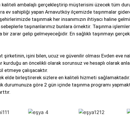
 kaliteli ambalajlı gerçekleştirip müşterisini üzecek tüm dur
ıra ev sahipliği yapan Arnavutköy ilçemizde taşınmalar gidere
şehirlerimizde taşınmak her insanımızın ihtiyacı haline gelm
vb sebeplerle taşınanlarımız bunlara örnektir. Taşınma işlemle
bir zarar gelip gelmeyeceğidir. En sağlıklı taşınmayı gerçek
at şirketinin, işini bilen, ucuz ve güvenilir olması Evden eve
ar kurduğu an öncelikli olarak sorunsuz ve hesaplı olarak an
kil etmeye çalışacaktır.
k elde birleştirerek sizlere en kaliteli hizmeti sağlamaktadı
tlik durumunuza göre 2 gün içinde taşınma programı yapmaktad
rttır.