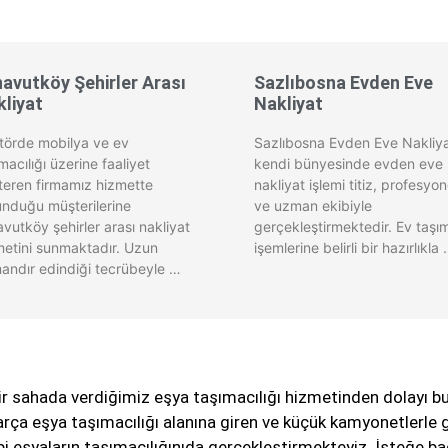
avutköy Şehirler Arası
Sazlıbosna Evden Eve
liyat
Nakliyat
törde mobilya ve ev
Sazlıbosna Evden Eve Nakliy
macılığı üzerine faaliyet
kendi bünyesinde evden eve
teren firmamız hizmette
nakliyat işlemi titiz, profesyon
unduğu müşterilerine
ve uzman ekibiyle
vutköy şehirler arası nakliyat
gerçekleştirmektedir. Ev taşı
metini sunmaktadır. Uzun
işemlerine belirli bir hazırlıkla
andır edindiği tecrübeyle …
dir sahada verdiğimiz eşya taşımacılığı hizmetinden dolayı 
arça eşya taşımacılığı alanına giren ve küçük kamyonetlerle ge
ibi eşyaların taşımacılığınıda gerçekleştirmekteyiz. İsteğe ba