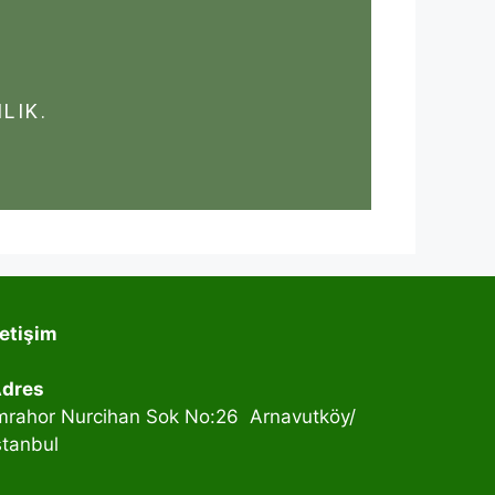
LIK.
letişim
dres
mrahor Nurcihan Sok No:26 Arnavutköy/
stanbul