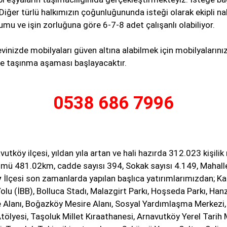
Diğer türlü halkımızın çoğunluğununda isteği olarak ekipli nak
 ve işin zorluğuna göre 6-7-8 adet çalışanlı olabiliyor.
evinizde mobilyaları güven altına alabilmek için mobilyaların
zce taşınma aşaması başlayacaktır.
0538 686 7996
tköy ilçesi, yıldan yıla artan ve hali hazırda 312.023 kişilik
mü 481.02km, cadde sayısı 394, Sokak sayısı 4.149, Mahalle
y
İlçesi son zamanlarda yapılan başlıca yatırımlarımızdan;
Ka
lu (İBB), Bolluca Stadı, Malazgirt Parkı, Hoşseda Parkı, Han
re Alanı, Boğazköy Mesire Alanı, Sosyal Yardımlaşma Merkezi
tölyesi, Taşoluk Millet Kıraathanesi, Arnavutköy Yerel Tarih