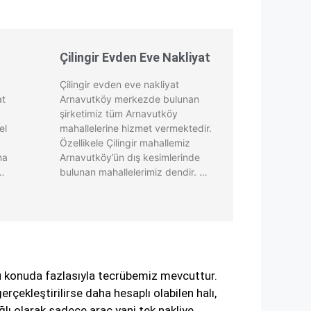
Çilingir Evden Eve Nakliyat
Çilingir evden eve nakliyat
at
Arnavutköy merkezde bulunan
şirketimiz tüm Arnavutköy
el
mahallelerine hizmet vermektedir.
Özellikele Çilingir mahallemiz
ma
Arnavutköy’ün dış kesimlerinde
 …
bulunan mahallelerimiz dendir. …
bu konuda fazlasıyla tecrübemiz mevcuttur.
rçekleştirilirse daha hesaplı olabilen halı,
ğlı olarak sadece araç yani tek nakliye